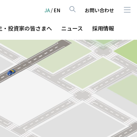
JA
/
EN
お問い合わせ
主・投資家の皆さまへ
ニュース
採用情報
HOME
員紹介
イバーシティ＆インクルージョ
式・社債・株主総会
企業・グループ情報
主・投資家等との対話
グループの事業
サステナビリティ
株主・投資家の皆さまへ