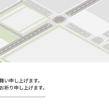
採用
ニュース
お問い合わせ
個人情報保護方針
ディスクロージャーポリシー
沈黙期間
本ウェブサイトのご利用について
舞い申し上げます。
ENGLISH
お祈り申し上げます。
＿＿＿＿＿＿＿＿＿＿
opyright © TAKAMATSU CONSTRUCTION GROUP All Rights Re
。