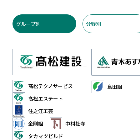
グループ別
分野別
髙松テクノサービス
島田組
髙松エステート
住之江工芸
金剛組
中村社寺
タカマツビルド