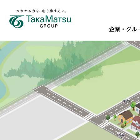
メニュー
企業・グル
SEARCH
社長メッセージ
環境における取組み
中期経営計画
グループパー
社会における
業績ハイライ
歴史と沿革
株主優待
技術開発・DX
コーポレート
株主還元