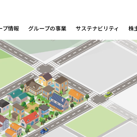
ープ情報
グループの事業
サステナビリティ
株
パス
取組み
ト（損益状況）
基本理念
コーポレートガバナンス
IR資料室
役
ダ
株
ガバナンス
企業概要
IRカレンダー
ン
株