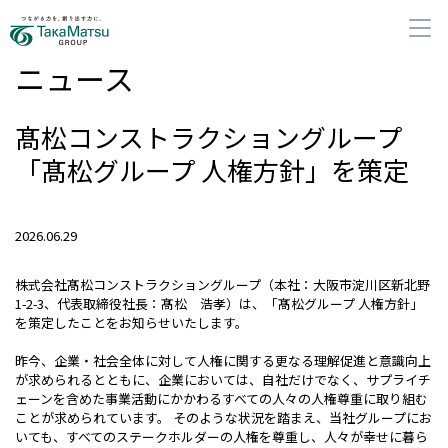
ニュース
髙松コンストラクショングループ
「髙松グループ 人権方針」を策定
企業・グループ情報
2026.06.29
グループの事業
株式会社髙松コンストラクショングループ（本社：大阪市淀川区新北野
サステナビリティ
1-2-3、代表取締役社長：髙松 浩孝）は、「髙松グループ 人権方針」
を策定したことをお知らせいたします。
株主・投資家の皆さまへ
昨今、企業・社会全体に対して人権に関する更なる理解促進と意識向上
が求められるとともに、企業においては、自社だけでなく、サプライチ
ェーンを含めた事業活動にかかわるすべての人々の人権尊重に取り組む
採用
ことが求められています。 そのような状況を踏まえ、当社グループにお
いても、すべてのステークホルダーの人権を尊重し、人々が幸せに暮ら