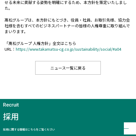
せる未来に貢献する姿勢を明確にするため、本方針を策定いたしまし
た。
ニュース
髙松グループは、本方針にもとづき、役員・社員、お取引先様、協力会
社様を含むすべてのビジネスパートナーの皆様の人権尊重に取り組んで
お問い合わせ
まいります。
「髙松グループ 人権方針」全文はこちら
個人情報保護方針
URL：
https://www.takamatsu-cg.co.jp/sustainability/social/#a04
ディスクロージャーポリシー
沈黙期間
本ウェブサイトのご利用について
ニュース一覧に戻る
ENGLISH
採用
採用に関する情報はこちらをご覧ください