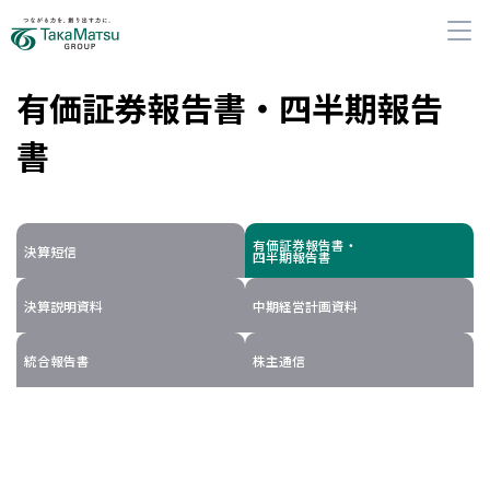
有価証券報告書・四半期報告
書
企業・グループ情報
有価証券報告書・
決算短信
グループの事業
四半期報告書
決算説明資料
中期経営計画資料
サステナビリティ
統合報告書
株主通信
株主・投資家の皆さまへ
採用